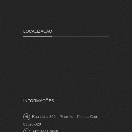
LOCALIZAÇÃO
INFORMAÇÕES
Rua Libia, 305 – Pineville – Pinhais Cep:
83320-020
(41) 3667-9845