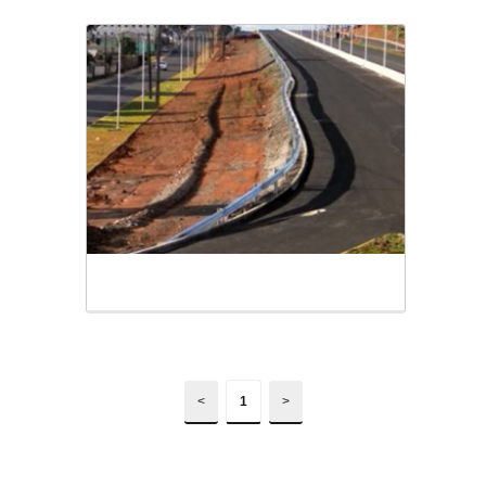
<
1
>